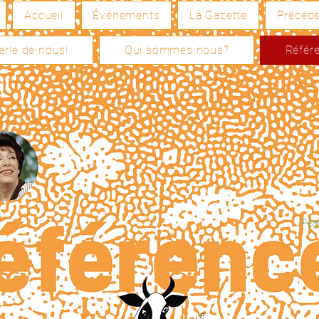
Accueil
Événements
La Gazette
Précéd
arle de nous!
Qui sommes nous?
Référ
Par