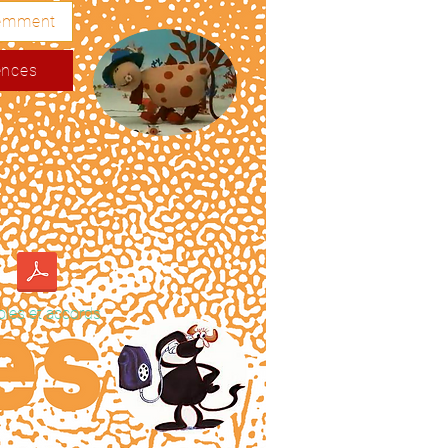
emment
ences
oles et accords