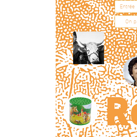
Entrée
On p